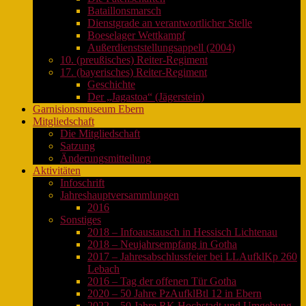
Bataillonsmarsch
Dienstgrade an verantwortlicher Stelle
Boeselager Wettkampf
Außerdienststellungsappell (2004)
10. (preußisches) Reiter-Regiment
17. (bayerisches) Reiter-Regiment
Geschichte
Der „Jagastoa“ (Jägerstein)
Garnisionsmuseum Ebern
Mitgliedschaft
Die Mitgliedschaft
Satzung
Änderungsmitteilung
Aktivitäten
Infoschrift
Jahreshauptversammlungen
2016
Sonstiges
2018 – Infoaustausch in Hessisch Lichtenau
2018 – Neujahrsempfang in Gotha
2017 – Jahresabschlussfeier bei LLAufklKp 260
Lebach
2016 – Tag der offenen Tür Gotha
2020 – 50 Jahre PzAufklBtl 12 in Ebern
2022 – 50 Jahre RK Hochstadt und Umgebung