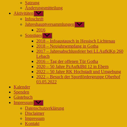
Satzung
Änderungsmitteilung
Aktivitäten
Untermenü
anzeigen
Infoschrift
Jahreshauptversammlungen
Untermenü
anzeigen
2016
Sonstiges
Untermenü
anzeigen
2018 – Infoaustausch in Hessisch Lichtenau
2018 – Neujahrsempfang in Gotha
2017 – Jahresabschlussfeier bei LLAufklKp 260
Lebach
2016 – Tag der offenen Tür Gotha
2020 – 50 Jahre PzAufklBtl 12 in Ebern
2022 – 50 Jahre RK Hochstadt und Umgebung
2022 – Besuch der Sportfördergruppe Oberhof
03.05.2022
Kalender
Spenden
Gästebuch
Impressum
Untermenü
anzeigen
Datenschutzerklärung
Disclaimer
Impressum
Kontakt