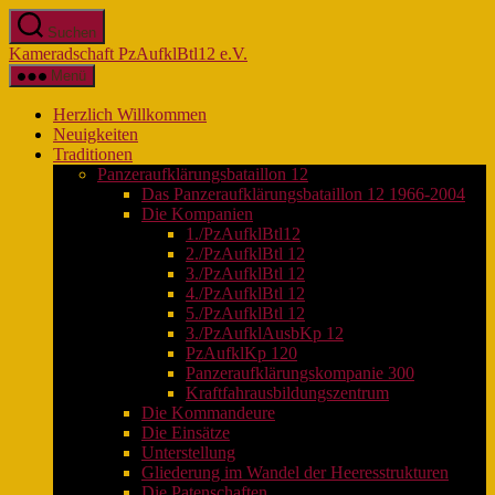
Zum
Suchen
Inhalt
Kameradschaft PzAufklBtl12 e.V.
springen
Menü
Herzlich Willkommen
Neuigkeiten
Traditionen
Panzeraufklärungsbataillon 12
Das Panzeraufklärungsbataillon 12 1966-2004
Die Kompanien
1./PzAufklBtl12
2./PzAufklBtl 12
3./PzAufklBtl 12
4./PzAufklBtl 12
5./PzAufklBtl 12
3./PzAufklAusbKp 12
PzAufklKp 120
Panzeraufklärungskompanie 300
Kraftfahrausbildungszentrum
Die Kommandeure
Die Einsätze
Unterstellung
Gliederung im Wandel der Heeresstrukturen
Die Patenschaften