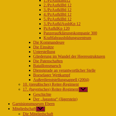
1./PzAufklBtl12
2./PzAufklBtl 12
3./PzAufklBtl 12
4./PzAufklBtl 12
5./PzAufklBtl 12
3./PzAufklAusbKp 12
PzAufklKp 120
Panzeraufklärungskompanie 300
Kraftfahrausbildungszentrum
Die Kommandeure
Die Einsätze
Unterstellung
Gliederung im Wandel der Heeresstrukturen
Die Patenschaften
Bataillonsmarsch
Dienstgrade an verantwortlicher Stelle
Boeselager Wettkampf
Außerdienststellungsappell (2004)
10. (preußisches) Reiter-Regiment
17. (bayerisches) Reiter-Regiment
Untermenü
anzeigen
Geschichte
Der „Jagastoa“ (Jägerstein)
Garnisionsmuseum Ebern
Mitgliedschaft
Untermenü
anzeigen
Die Mitgliedschaft